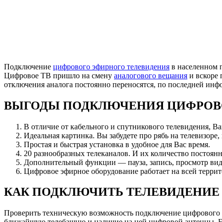
Подключение
цифрового эфирного телевидения
в населенном п
Цифровое ТВ пришло на смену
аналогового вещания
и вскоре 
отключения аналога постоянно переносятся, по последней ин
ВЫГОДЫ ПОДКЛЮЧЕНИЯ ЦИФРОВ
В отличие от кабельного и спутникового телевидения, В
Идеальная картинка. Вы забудете про рябь на телевизоре,
Простая и быстрая установка в удобное для Вас время.
20 разнообразных телеканалов. И их количество постоянн
Дополнительный функции — пауза, запись, просмотр вид
Цифровое эфирное оборудование работает на всей террит
КАК ПОДКЛЮЧИТЬ ТЕЛЕВИДЕНИЕ 
Проверить техническую возможность подключение цифрового э
ближайшую телебашню и наличие на ней цифровой антенны. Есл