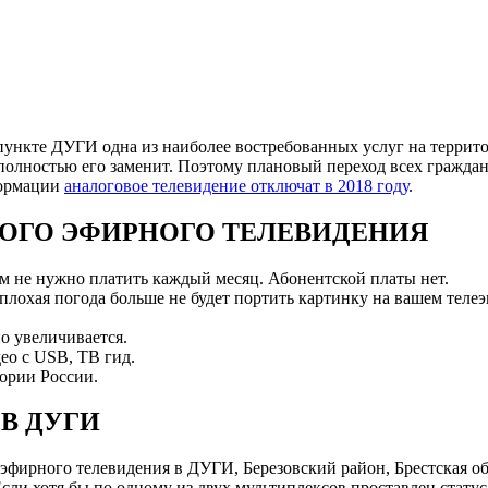
ункте ДУГИ одна из наиболее востребованных услуг на террито
полностью его заменит. Поэтому плановый переход всех граждан
формации
аналоговое телевидение отключат в 2018 году
.
ОГО ЭФИРНОГО ТЕЛЕВИДЕНИЯ
ам не нужно платить каждый месяц. Абонентской платы нет.
 плохая погода больше не будет портить картинку на вашем телеэ
о увеличивается.
ео с USB, ТВ гид.
ории России.
В ДУГИ
фирного телевидения в ДУГИ, Березовский район, Брестская об
и хотя бы по одному из двух мультиплексов проставлен статус 