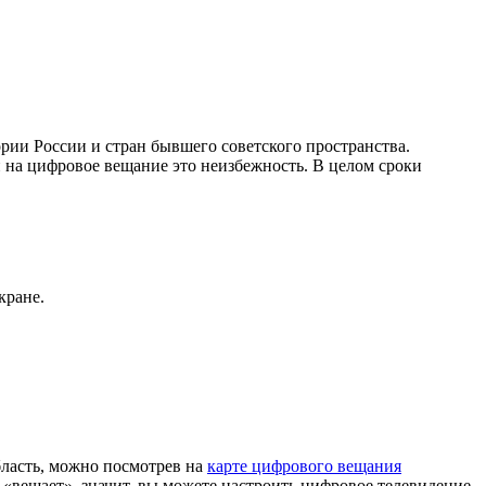
рии России и стран бывшего советского пространства.
 на цифровое вещание это неизбежность. В целом сроки
кране.
ласть, можно посмотрев на
карте цифрового вещания
«вещает», значит, вы можете настроить цифровое телевидение