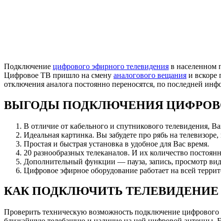
Подключение
цифрового эфирного телевидения
в населенном п
Цифровое ТВ пришло на смену
аналогового вещания
и вскоре 
отключения аналога постоянно переносятся, по последней ин
ВЫГОДЫ ПОДКЛЮЧЕНИЯ ЦИФРОВ
В отличие от кабельного и спутникового телевидения, В
Идеальная картинка. Вы забудете про рябь на телевизоре,
Простая и быстрая установка в удобное для Вас время.
20 разнообразных телеканалов. И их количество постоянн
Дополнительный функции — пауза, запись, просмотр вид
Цифровое эфирное оборудование работает на всей террит
КАК ПОДКЛЮЧИТЬ ТЕЛЕВИДЕНИЕ 
Проверить техническую возможность подключение цифрового 
ближайшую телебашню и наличие на ней цифровой антенны. Есл