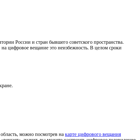
тории России и стран бывшего советского пространства.
 на цифровое вещание это неизбежность. В целом сроки
кране.
область, можно посмотрев на
карте цифрового вещания
«вещает», значит, вы можете настроить цифровое телевидение