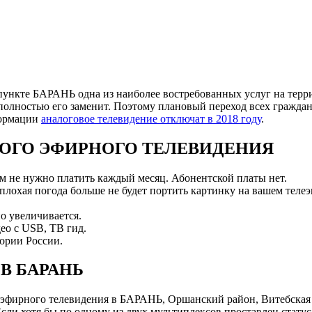
ункте БАРАНЬ одна из наиболее востребованных услуг на терри
полностью его заменит. Поэтому плановый переход всех граждан
формации
аналоговое телевидение отключат в 2018 году
.
ОГО ЭФИРНОГО ТЕЛЕВИДЕНИЯ
ам не нужно платить каждый месяц. Абонентской платы нет.
 плохая погода больше не будет портить картинку на вашем телеэ
о увеличивается.
ео с USB, ТВ гид.
ории России.
В БАРАНЬ
эфирного телевидения в БАРАНЬ, Оршанский район, Витебская 
и хотя бы по одному из двух мультиплексов проставлен статус 