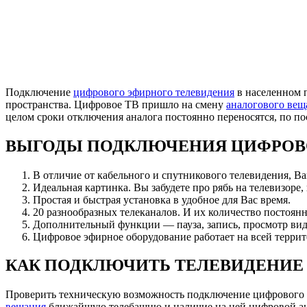
Подключение
цифрового эфирного телевидения
в населенном 
пространства. Цифровое ТВ пришло на смену
аналогового вещ
целом сроки отключения аналога постоянно переносятся, по 
ВЫГОДЫ ПОДКЛЮЧЕНИЯ ЦИФРОВ
В отличие от кабельного и спутникового телевидения, В
Идеальная картинка. Вы забудете про рябь на телевизоре,
Простая и быстрая установка в удобное для Вас время.
20 разнообразных телеканалов. И их количество постоянн
Дополнительный функции — пауза, запись, просмотр вид
Цифровое эфирное оборудование работает на всей террит
КАК ПОДКЛЮЧИТЬ ТЕЛЕВИДЕНИЕ 
Проверить техническую возможность подключение цифрового
вещания
ближайшую телебашню и наличие на ней цифровой анте