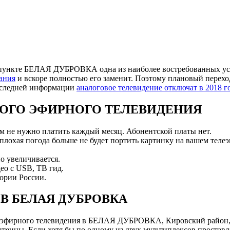
пункте БЕЛАЯ ДУБРОВКА одна из наиболее востребованных услу
ания
и вскоре полностью его заменит. Поэтому плановый перехо
последней информации
аналоговое телевидение отключат в 2018 г
ОГО ЭФИРНОГО ТЕЛЕВИДЕНИЯ
ам не нужно платить каждый месяц. Абонентской платы нет.
 плохая погода больше не будет портить картинку на вашем телеэ
о увеличивается.
ео с USB, ТВ гид.
ории России.
В БЕЛАЯ ДУБРОВКА
 эфирного телевидения в БЕЛАЯ ДУБРОВКА, Кировский район, 
нны. Если хотя бы по одному из двух мультиплексов проставле