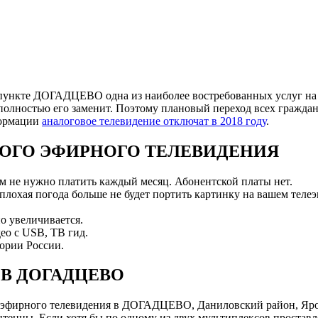
пункте ДОГАДЦЕВО одна из наиболее востребованных услуг на т
полностью его заменит. Поэтому плановый переход всех граждан
формации
аналоговое телевидение отключат в 2018 году
.
ОГО ЭФИРНОГО ТЕЛЕВИДЕНИЯ
ам не нужно платить каждый месяц. Абонентской платы нет.
 плохая погода больше не будет портить картинку на вашем телеэ
о увеличивается.
ео с USB, ТВ гид.
ории России.
В ДОГАДЦЕВО
эфирного телевидения в ДОГАДЦЕВО, Даниловский район, Ярос
нны. Если хотя бы по одному из двух мультиплексов проставле