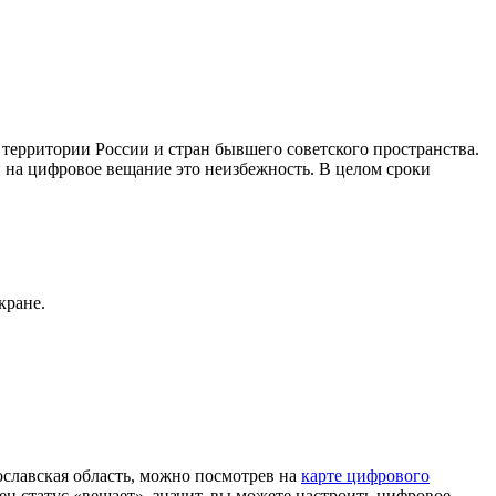
ерритории России и стран бывшего советского пространства.
 на цифровое вещание это неизбежность. В целом сроки
кране.
лавская область, можно посмотрев на
карте цифрового
н статус «вещает», значит, вы можете настроить цифровое