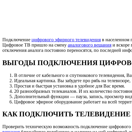
Подключение
цифрового эфирного телевидения
в населенном 
Цифровое ТВ пришло на смену
аналогового вещания
и вскоре 
отключения аналога постоянно переносятся, по последней ин
ВЫГОДЫ ПОДКЛЮЧЕНИЯ ЦИФРОВ
В отличие от кабельного и спутникового телевидения, В
Идеальная картинка. Вы забудете про рябь на телевизоре,
Простая и быстрая установка в удобное для Вас время.
20 разнообразных телеканалов. И их количество постоянн
Дополнительный функции — пауза, запись, просмотр вид
Цифровое эфирное оборудование работает на всей террит
КАК ПОДКЛЮЧИТЬ ТЕЛЕВИДЕНИЕ 
Проверить техническую возможность подключение цифрового 
вещания
ближайшую телебашню и наличие на ней цифровой анте