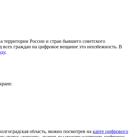
 территории России и стран бывшего советского
д всех граждан на цифровое вещание это неизбежность. В
оду
.
кране.
лгоградская область, можно посмотрев на
карте цифрового
н статус «вещает», значит, вы можете настроить цифровое