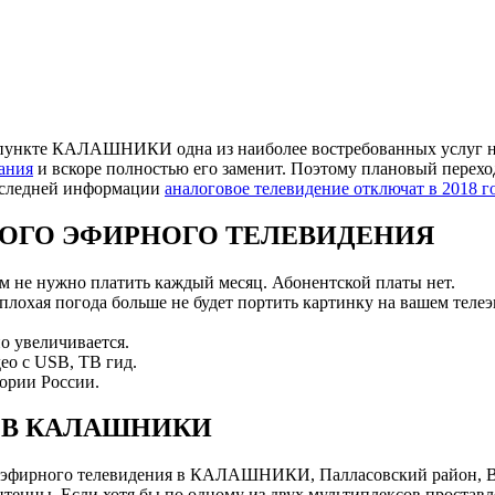
пункте КАЛАШНИКИ одна из наиболее востребованных услуг на
ания
и вскоре полностью его заменит. Поэтому плановый перехо
последней информации
аналоговое телевидение отключат в 2018 г
ОГО ЭФИРНОГО ТЕЛЕВИДЕНИЯ
ам не нужно платить каждый месяц. Абонентской платы нет.
 плохая погода больше не будет портить картинку на вашем телеэ
о увеличивается.
ео с USB, ТВ гид.
ории России.
 В КАЛАШНИКИ
 эфирного телевидения в КАЛАШНИКИ, Палласовский район, Во
нны. Если хотя бы по одному из двух мультиплексов проставле