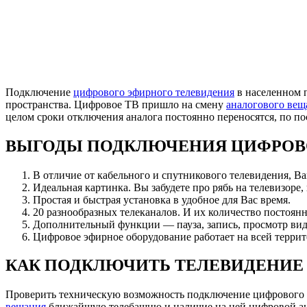
Подключение
цифрового эфирного телевидения
в населенном 
пространства. Цифровое ТВ пришло на смену
аналогового вещ
целом сроки отключения аналога постоянно переносятся, по 
ВЫГОДЫ ПОДКЛЮЧЕНИЯ ЦИФРОВ
В отличие от кабельного и спутникового телевидения, В
Идеальная картинка. Вы забудете про рябь на телевизоре,
Простая и быстрая установка в удобное для Вас время.
20 разнообразных телеканалов. И их количество постоянн
Дополнительный функции — пауза, запись, просмотр вид
Цифровое эфирное оборудование работает на всей террит
КАК ПОДКЛЮЧИТЬ ТЕЛЕВИДЕНИЕ
Проверить техническую возможность подключение цифрового
вещания
ближайшую телебашню и наличие на ней цифровой анте