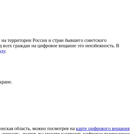
а территории России и стран бывшего советского
д всех граждан на цифровое вещание это неизбежность. В
оду
.
кране.
нская область, можно посмотрев на
карте цифрового вещания
«вещает», значит, вы можете настроить цифровое телевидение