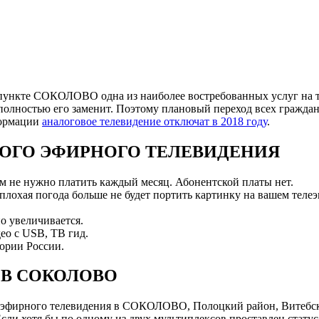
пункте СОКОЛОВО одна из наиболее востребованных услуг на те
полностью его заменит. Поэтому плановый переход всех граждан
формации
аналоговое телевидение отключат в 2018 году
.
ОГО ЭФИРНОГО ТЕЛЕВИДЕНИЯ
ам не нужно платить каждый месяц. Абонентской платы нет.
 плохая погода больше не будет портить картинку на вашем телеэ
о увеличивается.
ео с USB, ТВ гид.
ории России.
 В СОКОЛОВО
 эфирного телевидения в СОКОЛОВО, Полоцкий район, Витебск
и хотя бы по одному из двух мультиплексов проставлен статус 