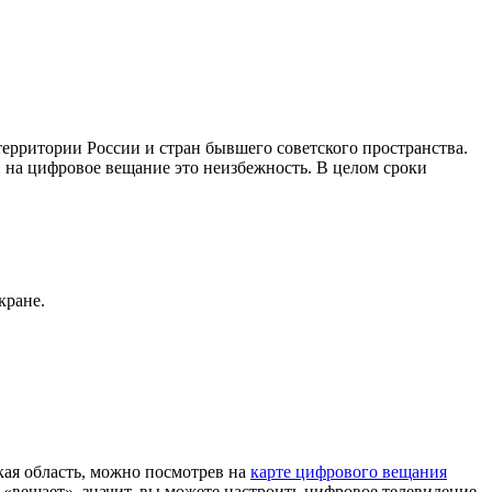
рритории России и стран бывшего советского пространства.
 на цифровое вещание это неизбежность. В целом сроки
кране.
ая область, можно посмотрев на
карте цифрового вещания
«вещает», значит, вы можете настроить цифровое телевидение