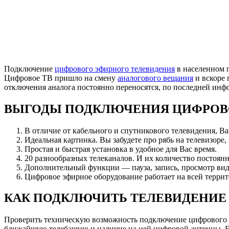
Подключение
цифрового эфирного телевидения
в населенном 
Цифровое ТВ пришло на смену
аналогового вещания
и вскоре 
отключения аналога постоянно переносятся, по последней ин
ВЫГОДЫ ПОДКЛЮЧЕНИЯ ЦИФРОВ
В отличие от кабельного и спутникового телевидения, В
Идеальная картинка. Вы забудете про рябь на телевизоре,
Простая и быстрая установка в удобное для Вас время.
20 разнообразных телеканалов. И их количество постоянн
Дополнительный функции — пауза, запись, просмотр вид
Цифровое эфирное оборудование работает на всей террит
КАК ПОДКЛЮЧИТЬ ТЕЛЕВИДЕНИЕ
Проверить техническую возможность подключение цифрового
ближайшую телебашню и наличие на ней цифровой антенны. Есл