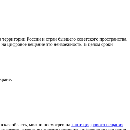
территории России и стран бывшего советского пространства.
 на цифровое вещание это неизбежность. В целом сроки
кране.
ская область, можно посмотрев на
карте цифрового вещания
«вещает», значит, вы можете настроить цифровое телевидение