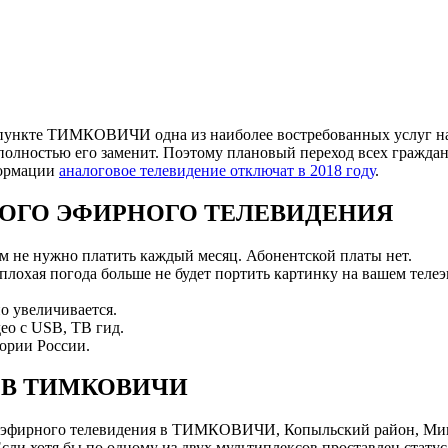
пункте ТИМКОВИЧИ одна из наиболее востребованных услуг на 
полностью его заменит. Поэтому плановый переход всех граждан
формации
аналоговое телевидение отключат в 2018 году
.
ОГО ЭФИРНОГО ТЕЛЕВИДЕНИЯ
ам не нужно платить каждый месяц. Абонентской платы нет.
 плохая погода больше не будет портить картинку на вашем телеэ
о увеличивается.
ео с USB, ТВ гид.
ории России.
 В ТИМКОВИЧИ
 эфирного телевидения в ТИМКОВИЧИ, Копыльский район, Мин
и хотя бы по одному из двух мультиплексов проставлен статус 