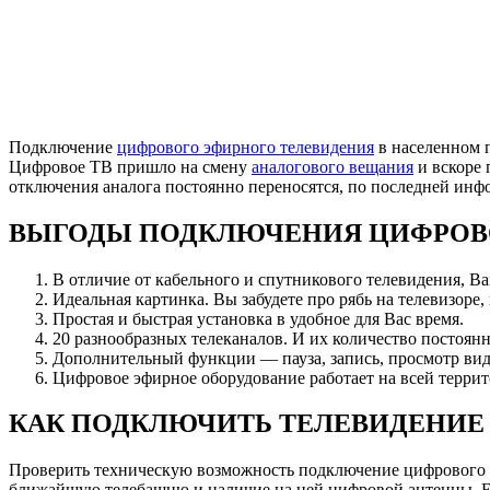
Подключение
цифрового эфирного телевидения
в населенном 
Цифровое ТВ пришло на смену
аналогового вещания
и вскоре 
отключения аналога постоянно переносятся, по последней ин
ВЫГОДЫ ПОДКЛЮЧЕНИЯ ЦИФРОВ
В отличие от кабельного и спутникового телевидения, В
Идеальная картинка. Вы забудете про рябь на телевизоре,
Простая и быстрая установка в удобное для Вас время.
20 разнообразных телеканалов. И их количество постоянн
Дополнительный функции — пауза, запись, просмотр вид
Цифровое эфирное оборудование работает на всей террит
КАК ПОДКЛЮЧИТЬ ТЕЛЕВИДЕНИЕ
Проверить техническую возможность подключение цифрового
ближайшую телебашню и наличие на ней цифровой антенны. Есл