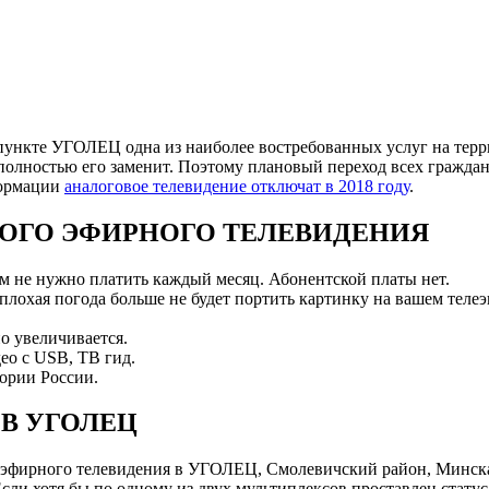
ункте УГОЛЕЦ одна из наиболее востребованных услуг на терри
полностью его заменит. Поэтому плановый переход всех граждан
формации
аналоговое телевидение отключат в 2018 году
.
ОГО ЭФИРНОГО ТЕЛЕВИДЕНИЯ
ам не нужно платить каждый месяц. Абонентской платы нет.
 плохая погода больше не будет портить картинку на вашем телеэ
о увеличивается.
ео с USB, ТВ гид.
ории России.
В УГОЛЕЦ
эфирного телевидения в УГОЛЕЦ, Смолевичский район, Минска
и хотя бы по одному из двух мультиплексов проставлен статус 