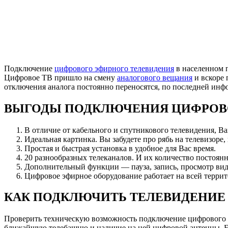
Подключение
цифрового эфирного телевидения
в населенном п
Цифровое ТВ пришло на смену
аналогового вещания
и вскоре 
отключения аналога постоянно переносятся, по последней ин
ВЫГОДЫ ПОДКЛЮЧЕНИЯ ЦИФРОВ
В отличие от кабельного и спутникового телевидения, В
Идеальная картинка. Вы забудете про рябь на телевизоре,
Простая и быстрая установка в удобное для Вас время.
20 разнообразных телеканалов. И их количество постоянн
Дополнительный функции — пауза, запись, просмотр вид
Цифровое эфирное оборудование работает на всей террит
КАК ПОДКЛЮЧИТЬ ТЕЛЕВИДЕНИЕ 
Проверить техническую возможность подключение цифрового 
ближайшую телебашню и наличие на ней цифровой антенны. Есл