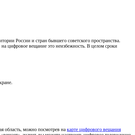
тории России и стран бывшего советского пространства.
 на цифровое вещание это неизбежность. В целом сроки
кране.
я область, можно посмотрев на
карте цифрового вещания
«вещает», значит, вы можете настроить цифровое телевидение