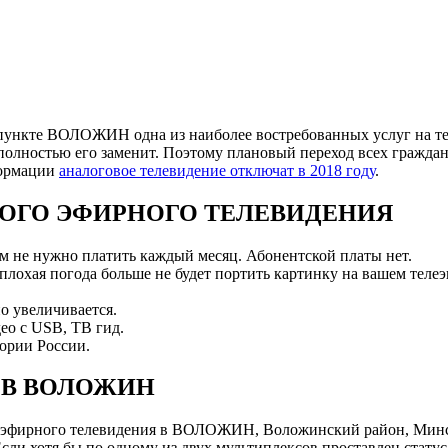
пункте ВОЛОЖИН одна из наиболее востребованных услуг на тер
полностью его заменит. Поэтому плановый переход всех граждан
формации
аналоговое телевидение отключат в 2018 году
.
ОГО ЭФИРНОГО ТЕЛЕВИДЕНИЯ
ам не нужно платить каждый месяц. Абонентской платы нет.
 плохая погода больше не будет портить картинку на вашем телеэ
о увеличивается.
ео с USB, ТВ гид.
ории России.
 В ВОЛОЖИН
 эфирного телевидения в ВОЛОЖИН, Воложинский район, Минск
и хотя бы по одному из двух мультиплексов проставлен статус 