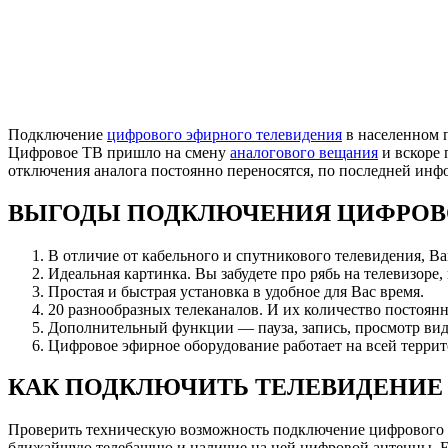
Подключение
цифрового эфирного телевидения
в населенном 
Цифровое ТВ пришло на смену
аналогового вещания
и вскоре 
отключения аналога постоянно переносятся, по последней ин
ВЫГОДЫ ПОДКЛЮЧЕНИЯ ЦИФРОВ
В отличие от кабельного и спутникового телевидения, В
Идеальная картинка. Вы забудете про рябь на телевизоре,
Простая и быстрая установка в удобное для Вас время.
20 разнообразных телеканалов. И их количество постоянн
Дополнительный функции — пауза, запись, просмотр вид
Цифровое эфирное оборудование работает на всей террит
КАК ПОДКЛЮЧИТЬ ТЕЛЕВИДЕНИЕ
Проверить техническую возможность подключение цифрового
ближайшую телебашню и наличие на ней цифровой антенны. Есл