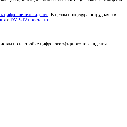
ть цифровое телевидение
. В целом процедура нетрудная и в
ния
и
DVB-T2 приставка
.
истам по настройке цифрового эфирного телевидения.