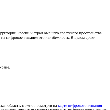
ритории России и стран бывшего советского пространства.
 на цифровое вещание это неизбежность. В целом сроки
кране.
ая область, можно посмотрев на
карте цифрового вещания
«вещает», значит, вы можете настроить цифровое телевидение