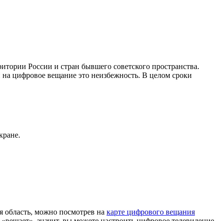
итории России и стран бывшего советского пространства.
 на цифровое вещание это неизбежность. В целом сроки
кране.
 область, можно посмотрев на
карте цифрового вещания
«вещает», значит, вы можете настроить цифровое телевидение