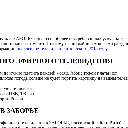
ункте ЗАБОРЬЕ одна из наиболее востребованных услуг на терр
полностью его заменит. Поэтому плановый переход всех граждан
формации
аналоговое телевидение отключат в 2018 году
.
ОГО ЭФИРНОГО ТЕЛЕВИДЕНИЯ
ам не нужно платить каждый месяц. Абонентской платы нет.
 плохая погода больше не будет портить картинку на вашем телеэ
о увеличивается.
ео с USB, ТВ гид.
ории России.
В ЗАБОРЬЕ
эфирного телевидения в ЗАБОРЬЕ, Россонский район, Витебская
и хотя бы по одному из двух мультиплексов проставлен статус 