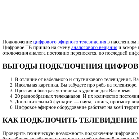
Подключение
цифрового эфирного телевидения
в населенном п
Цифровое ТВ пришло на смену
аналогового вещания
и вскоре 
отключения аналога постоянно переносятся, по последней ин
ВЫГОДЫ ПОДКЛЮЧЕНИЯ ЦИФРОВ
В отличие от кабельного и спутникового телевидения, В
Идеальная картинка. Вы забудете про рябь на телевизоре,
Простая и быстрая установка в удобное для Вас время.
20 разнообразных телеканалов. И их количество постоянн
Дополнительный функции — пауза, запись, просмотр вид
Цифровое эфирное оборудование работает на всей террит
КАК ПОДКЛЮЧИТЬ ТЕЛЕВИДЕНИЕ 
Проверить техническую возможность подключение цифрового 
ближайшую телебашню и наличие на ней цифровой антенны. Есл