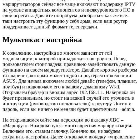
маршрутизаторов сейчас все чаще включают поддержку IPTV
на уровне аппаратных компонентов и низкоуровневого ПО в
свои агрегаты. Давайте попробуем разобраться как же все-
таки настроить эту функцию у себя дома, если ваш роутер
поддерживает данный формат телепередачи.
Мультикаст настройка
К сожалению, настройка во многом зависит от той
модификации, к которой принадлежит ваш роутер. Перед
пользователем стоит задача: правильно задействовать данную
функцию на своем маршрутизаторе. Давайте коротко разберем
тот вариант, который может подойти роутерам от компании
ASUS. Для начала включаем любой девайс (телефон, планшет,
ноутбук) и подключаем его к вашему домашнему Wi-fi.
Открываем браузер и вводим адрес 192.168.1.1. Наверняка он
будет правильным, но стоит на всякий случай его уточнить в
инструкции (руководство пользователю) к роутеру. Логин и
пароль, если вы ничего не меняли будет идентичным – admin.
На открывшемся сайте мы переходим во вкладку ЛВС –
«Маршрут». Находим пункт многоадресная маршрутизация.
Включаем его, ставим галочку. Конечно же, не забудем
сохранить настройки. Далее открываем вкладку «управление