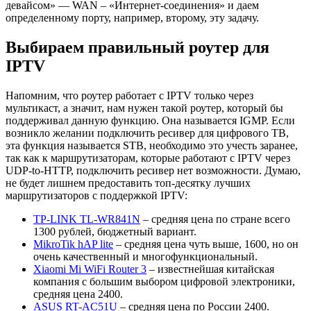
девайсом» — WAN – «Интернет-соединения» и даем
определенному порту, например, второму, эту задачу.
Выбираем правильный роутер для
IPTV
Напомним, что роутер работает с IPTV только через
мультикаст, а значит, нам нужен такой роутер, который бы
поддерживал данную функцию. Она называется IGMP. Если
возникло желании подключить ресивер для цифрового ТВ,
эта функция называется STB, необходимо это учесть заранее,
так как к маршрутизаторам, которые работают с IPTV через
UDP-to-HTTP, подключить ресивер нет возможности. Думаю,
не будет лишнем предоставить топ-десятку лучших
маршрутизаторов с поддержкой IPTV:
TP-LINK TL-WR841N
– средняя цена по стране всего
1300 рублей, бюджетный вариант.
MikroTik hAP lite
– средняя цена чуть выше, 1600, но он
очень качественный и многофункциональный.
Xiaomi Mi WiFi Router 3
– известнейшая китайская
компания с большим выбором цифровой электроники,
средняя цена 2400.
ASUS RT-AC51U
– средняя цена по России 2400.