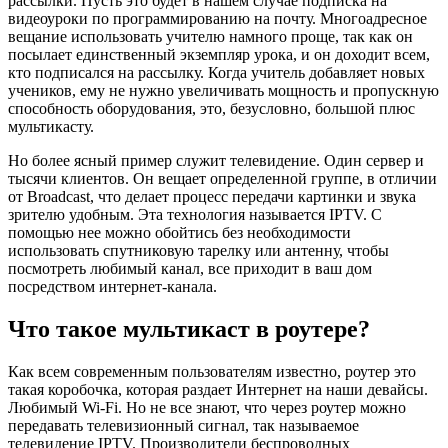
рассылки. Пусть это будет в нашем случае подписка на
видеоуроки по программированию на почту. Многоадресное
вещание использовать учителю намного проще, так как он
посылает единственный экземпляр урока, и он доходит всем,
кто подписался на рассылку. Когда учитель добавляет новых
учеников, ему не нужно увеличивать мощность и пропускную
способность оборудования, это, безусловно, большой плюс
мультикасту.
Но более ясный пример служит телевидение. Один сервер и
тысячи клиентов. Он вещает определенной группе, в отличии
от Broadcast, что делает процесс передачи картинки и звука
зрителю удобным. Эта технология называется IPTV. С
помощью нее можно обойтись без необходимости
использовать спутниковую тарелку или антенну, чтобы
посмотреть любимый канал, все приходит в ваш дом
посредством интернет-канала.
Что такое мультикаст в роутере?
Как всем современным пользователям известно, роутер это
такая коробочка, которая раздает Интернет на наши девайсы.
Любимый Wi-Fi. Но не все знают, что через роутер можно
передавать телевизионный сигнал, так называемое
телевидение IPTV. Производители беспроводных