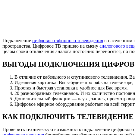
Подключение
цифрового эфирного телевидения
в населенном 
пространства. Цифровое ТВ пришло на смену
аналогового вещ
целом сроки отключения аналога постоянно переносятся, по 
ВЫГОДЫ ПОДКЛЮЧЕНИЯ ЦИФРОВ
В отличие от кабельного и спутникового телевидения, В
Идеальная картинка. Вы забудете про рябь на телевизоре,
Простая и быстрая установка в удобное для Вас время.
20 разнообразных телеканалов. И их количество постоянн
Дополнительный функции — пауза, запись, просмотр вид
Цифровое эфирное оборудование работает на всей террит
КАК ПОДКЛЮЧИТЬ ТЕЛЕВИДЕНИЕ
Проверить техническую возможность подключение цифрового
цифрового вещания
ближайшую телебашню и наличие на ней циф