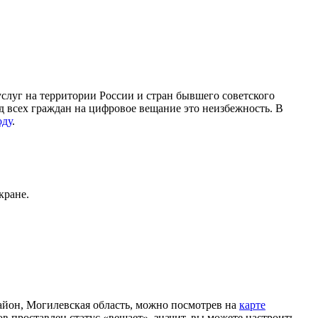
уг на территории России и стран бывшего советского
д всех граждан на цифровое вещание это неизбежность. В
оду
.
кране.
он, Могилевская область, можно посмотрев на
карте
 проставлен статус «вещает», значит, вы можете настроить