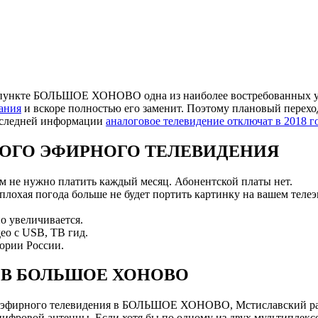
пункте БОЛЬШОЕ ХОНОВО одна из наиболее востребованных усл
ания
и вскоре полностью его заменит. Поэтому плановый перехо
последней информации
аналоговое телевидение отключат в 2018 г
ОГО ЭФИРНОГО ТЕЛЕВИДЕНИЯ
ам не нужно платить каждый месяц. Абонентской платы нет.
 плохая погода больше не будет портить картинку на вашем телеэ
о увеличивается.
ео с USB, ТВ гид.
ории России.
 В БОЛЬШОЕ ХОНОВО
 эфирного телевидения в БОЛЬШОЕ ХОНОВО, Мстиславский рай
ровой антенны. Если хотя бы по одному из двух мультиплексов