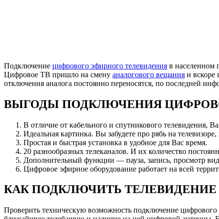
Подключение
цифрового эфирного телевидения
в населенном 
Цифровое ТВ пришло на смену
аналогового вещания
и вскоре 
отключения аналога постоянно переносятся, по последней ин
ВЫГОДЫ ПОДКЛЮЧЕНИЯ ЦИФРОВ
В отличие от кабельного и спутникового телевидения, В
Идеальная картинка. Вы забудете про рябь на телевизоре,
Простая и быстрая установка в удобное для Вас время.
20 разнообразных телеканалов. И их количество постоянн
Дополнительный функции — пауза, запись, просмотр вид
Цифровое эфирное оборудование работает на всей террит
КАК ПОДКЛЮЧИТЬ ТЕЛЕВИДЕНИЕ
Проверить техническую возможность подключение цифрового
ближайшую телебашню и наличие на ней цифровой антенны. Есл