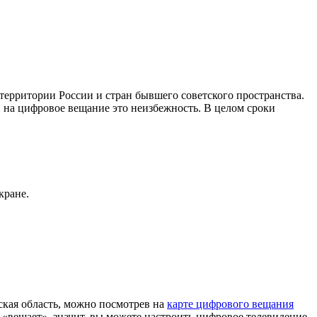
рритории России и стран бывшего советского пространства.
 на цифровое вещание это неизбежность. В целом сроки
кране.
кая область, можно посмотрев на
карте цифрового вещания
«вещает», значит, вы можете настроить цифровое телевидение