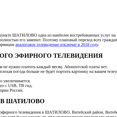
пункте ШАТИЛОВО одна из наиболее востребованных услуг на те
полностью его заменит. Поэтому плановый переход всех граждан
формации
аналоговое телевидение отключат в 2018 году
.
ОГО ЭФИРНОГО ТЕЛЕВИДЕНИЯ
ам не нужно платить каждый месяц. Абонентской платы нет.
 плохая погода больше не будет портить картинку на вашем телеэ
о увеличивается.
ео с USB, ТВ гид.
ории России.
 В ШАТИЛОВО
 эфирного телевидения в ШАТИЛОВО, Витебский район, Витебс
и хотя бы по одному из двух мультиплексов проставлен статус 