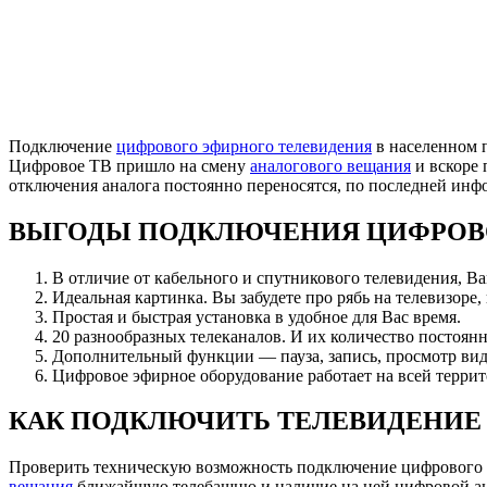
Подключение
цифрового эфирного телевидения
в населенном 
Цифровое ТВ пришло на смену
аналогового вещания
и вскоре 
отключения аналога постоянно переносятся, по последней ин
ВЫГОДЫ ПОДКЛЮЧЕНИЯ ЦИФРОВ
В отличие от кабельного и спутникового телевидения, В
Идеальная картинка. Вы забудете про рябь на телевизоре,
Простая и быстрая установка в удобное для Вас время.
20 разнообразных телеканалов. И их количество постоянн
Дополнительный функции — пауза, запись, просмотр вид
Цифровое эфирное оборудование работает на всей террит
КАК ПОДКЛЮЧИТЬ ТЕЛЕВИДЕНИЕ
Проверить техническую возможность подключение цифрового
вещания
ближайшую телебашню и наличие на ней цифровой анте