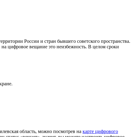
рритории России и стран бывшего советского пространства.
 на цифровое вещание это неизбежность. В целом сроки
кране.
левская область, можно посмотрев на
карте цифрового
н статус «вещает», значит, вы можете настроить цифровое