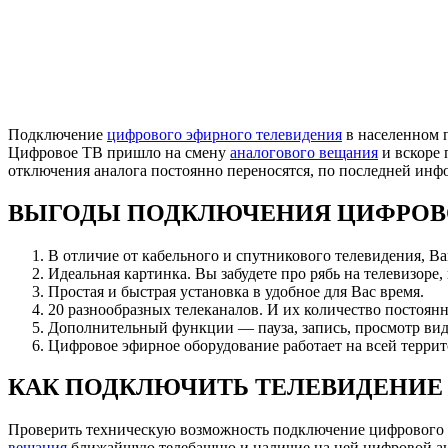
Подключение
цифрового эфирного телевидения
в населенном 
Цифровое ТВ пришло на смену
аналогового вещания
и вскоре 
отключения аналога постоянно переносятся, по последней ин
ВЫГОДЫ ПОДКЛЮЧЕНИЯ ЦИФРОВ
В отличие от кабельного и спутникового телевидения, В
Идеальная картинка. Вы забудете про рябь на телевизоре,
Простая и быстрая установка в удобное для Вас время.
20 разнообразных телеканалов. И их количество постоянн
Дополнительный функции — пауза, запись, просмотр вид
Цифровое эфирное оборудование работает на всей террит
КАК ПОДКЛЮЧИТЬ ТЕЛЕВИДЕНИЕ 
Проверить техническую возможность подключение цифрового 
вещания
ближайшую телебашню и наличие на ней цифровой анте