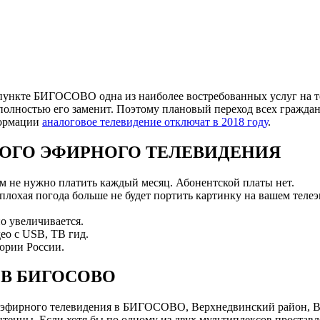
пункте БИГОСОВО одна из наиболее востребованных услуг на те
полностью его заменит. Поэтому плановый переход всех граждан
формации
аналоговое телевидение отключат в 2018 году
.
ОГО ЭФИРНОГО ТЕЛЕВИДЕНИЯ
ам не нужно платить каждый месяц. Абонентской платы нет.
 плохая погода больше не будет портить картинку на вашем телеэ
о увеличивается.
ео с USB, ТВ гид.
ории России.
В БИГОСОВО
эфирного телевидения в БИГОСОВО, Верхнедвинский район, Ви
нны. Если хотя бы по одному из двух мультиплексов проставле