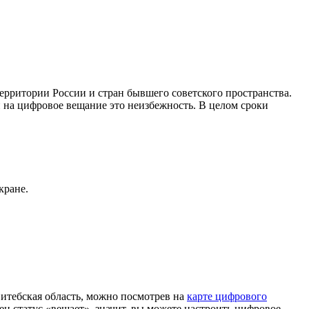
рритории России и стран бывшего советского пространства.
 на цифровое вещание это неизбежность. В целом сроки
кране.
тебская область, можно посмотрев на
карте цифрового
н статус «вещает», значит, вы можете настроить цифровое