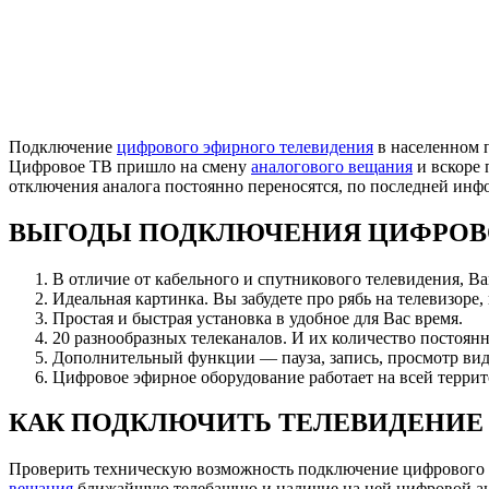
Подключение
цифрового эфирного телевидения
в населенном 
Цифровое ТВ пришло на смену
аналогового вещания
и вскоре 
отключения аналога постоянно переносятся, по последней ин
ВЫГОДЫ ПОДКЛЮЧЕНИЯ ЦИФРОВ
В отличие от кабельного и спутникового телевидения, В
Идеальная картинка. Вы забудете про рябь на телевизоре,
Простая и быстрая установка в удобное для Вас время.
20 разнообразных телеканалов. И их количество постоянн
Дополнительный функции — пауза, запись, просмотр вид
Цифровое эфирное оборудование работает на всей террит
КАК ПОДКЛЮЧИТЬ ТЕЛЕВИДЕНИЕ 
Проверить техническую возможность подключение цифрового 
вещания
ближайшую телебашню и наличие на ней цифровой анте