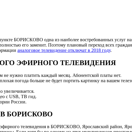
пункте БОРИСКОВО одна из наиболее востребованных услуг на т
полностью его заменит. Поэтому плановый переход всех граждан
формации
аналоговое телевидение отключат в 2018 году
.
ОГО ЭФИРНОГО ТЕЛЕВИДЕНИЯ
ам не нужно платить каждый месяц. Абонентской платы нет.
 плохая погода больше не будет портить картинку на вашем телеэ
о увеличивается.
ео с USB, ТВ гид.
ории России.
В БОРИСКОВО
эфирного телевидения в БОРИСКОВО, Ярославский район, Ярос
нны. Если хотя бы по одному из двух мультиплексов проставле