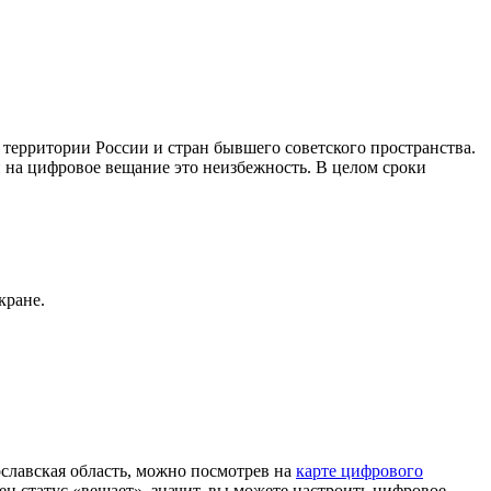
ерритории России и стран бывшего советского пространства.
 на цифровое вещание это неизбежность. В целом сроки
кране.
лавская область, можно посмотрев на
карте цифрового
н статус «вещает», значит, вы можете настроить цифровое