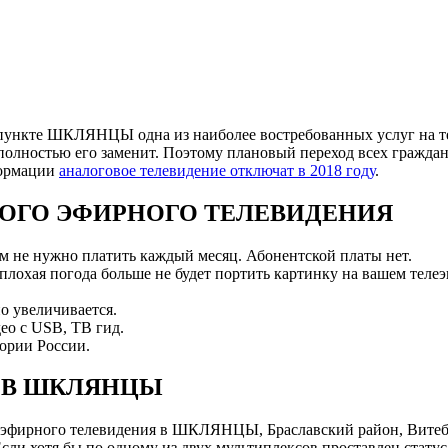
пункте ШКЛЯНЦЫ одна из наиболее востребованных услуг на тер
полностью его заменит. Поэтому плановый переход всех граждан
формации
аналоговое телевидение отключат в 2018 году
.
ОГО ЭФИРНОГО ТЕЛЕВИДЕНИЯ
ам не нужно платить каждый месяц. Абонентской платы нет.
 плохая погода больше не будет портить картинку на вашем телеэ
о увеличивается.
ео с USB, ТВ гид.
ории России.
 В ШКЛЯНЦЫ
эфирного телевидения в ШКЛЯНЦЫ, Браславский район, Витебс
и хотя бы по одному из двух мультиплексов проставлен статус 