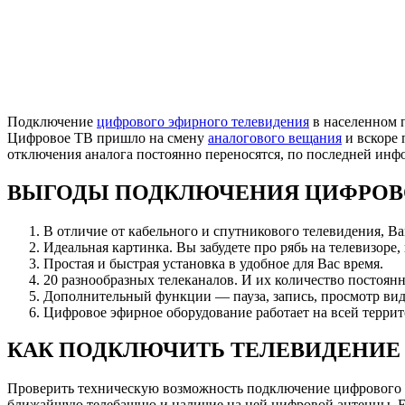
Подключение
цифрового эфирного телевидения
в населенном 
Цифровое ТВ пришло на смену
аналогового вещания
и вскоре 
отключения аналога постоянно переносятся, по последней ин
ВЫГОДЫ ПОДКЛЮЧЕНИЯ ЦИФРОВ
В отличие от кабельного и спутникового телевидения, В
Идеальная картинка. Вы забудете про рябь на телевизоре,
Простая и быстрая установка в удобное для Вас время.
20 разнообразных телеканалов. И их количество постоянн
Дополнительный функции — пауза, запись, просмотр вид
Цифровое эфирное оборудование работает на всей террит
КАК ПОДКЛЮЧИТЬ ТЕЛЕВИДЕНИЕ
Проверить техническую возможность подключение цифрового 
ближайшую телебашню и наличие на ней цифровой антенны. Есл