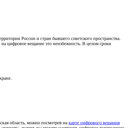
ритории России и стран бывшего советского пространства.
 на цифровое вещание это неизбежность. В целом сроки
кране.
кая область, можно посмотрев на
карте цифрового вещания
«вещает», значит, вы можете настроить цифровое телевидение