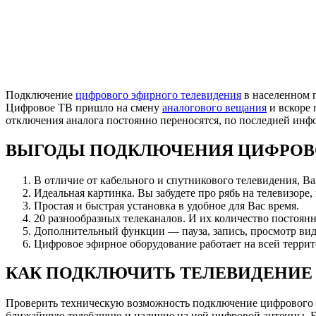
Подключение
цифрового эфирного телевидения
в населенном 
Цифровое ТВ пришло на смену
аналогового вещания
и вскоре 
отключения аналога постоянно переносятся, по последней ин
ВЫГОДЫ ПОДКЛЮЧЕНИЯ ЦИФРОВ
В отличие от кабельного и спутникового телевидения, В
Идеальная картинка. Вы забудете про рябь на телевизоре,
Простая и быстрая установка в удобное для Вас время.
20 разнообразных телеканалов. И их количество постоянн
Дополнительный функции — пауза, запись, просмотр вид
Цифровое эфирное оборудование работает на всей террит
КАК ПОДКЛЮЧИТЬ ТЕЛЕВИДЕНИЕ
Проверить техническую возможность подключение цифрового 
ближайшую телебашню и наличие на ней цифровой антенны. Есл