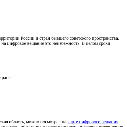
ритории России и стран бывшего советского пространства.
 на цифровое вещание это неизбежность. В целом сроки
кране.
кая область, можно посмотрев на
карте цифрового вещания
«вещает», значит, вы можете настроить цифровое телевидение