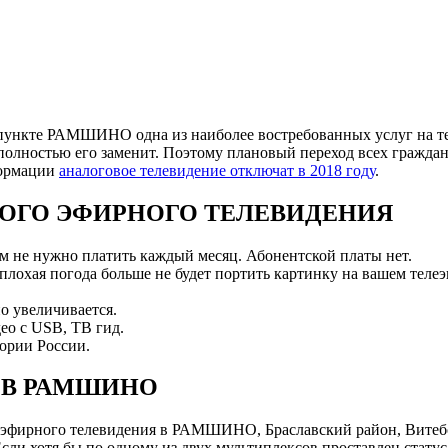
пункте РАМШИНО одна из наиболее востребованных услуг на тер
полностью его заменит. Поэтому плановый переход всех граждан
формации
аналоговое телевидение отключат в 2018 году
.
ОГО ЭФИРНОГО ТЕЛЕВИДЕНИЯ
ам не нужно платить каждый месяц. Абонентской платы нет.
 плохая погода больше не будет портить картинку на вашем телеэ
о увеличивается.
ео с USB, ТВ гид.
ории России.
 В РАМШИНО
эфирного телевидения в РАМШИНО, Браславский район, Витебс
и хотя бы по одному из двух мультиплексов проставлен статус 