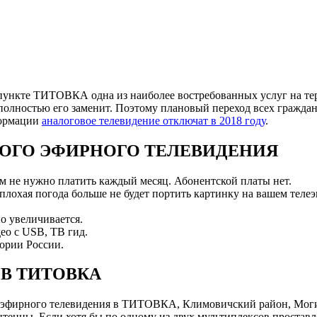
пункте ТИТОВКА одна из наиболее востребованных услуг на тер
полностью его заменит. Поэтому плановый переход всех граждан
формации
аналоговое телевидение отключат в 2018 году
.
ОГО ЭФИРНОГО ТЕЛЕВИДЕНИЯ
ам не нужно платить каждый месяц. Абонентской платы нет.
 плохая погода больше не будет портить картинку на вашем телеэ
о увеличивается.
ео с USB, ТВ гид.
ории России.
В ТИТОВКА
эфирного телевидения в ТИТОВКА, Климовичский район, Могил
нны. Если хотя бы по одному из двух мультиплексов проставле