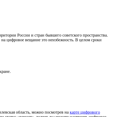
ритории России и стран бывшего советского пространства.
 на цифровое вещание это неизбежность. В целом сроки
кране.
евская область, можно посмотрев на
карте цифрового
н статус «вещает», значит, вы можете настроить цифровое