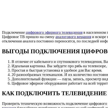
Подключение
цифрового эфирного телевидения
в населенном 
Цифровое ТВ пришло на смену
аналогового вещания
и вскоре 
отключения аналога постоянно переносятся, по последней ин
ВЫГОДЫ ПОДКЛЮЧЕНИЯ ЦИФРОВ
В отличие от кабельного и спутникового телевидения, В
Идеальная картинка. Вы забудете про рябь на телевизоре,
Простая и быстрая установка в удобное для Вас время.
20 разнообразных телеканалов. И их количество постоянн
Дополнительный функции — пауза, запись, просмотр вид
Цифровое эфирное оборудование работает на всей террит
КАК ПОДКЛЮЧИТЬ ТЕЛЕВИДЕНИЕ 
Проверить техническую возможность подключение цифрового 
вещания
ближайшую телебашню и наличие на ней цифровой анте