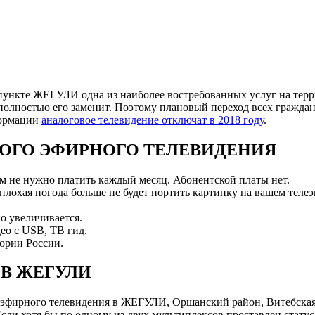
ункте ЖЕГУЛИ одна из наиболее востребованных услуг на терри
полностью его заменит. Поэтому плановый переход всех граждан
формации
аналоговое телевидение отключат в 2018 году
.
ОГО ЭФИРНОГО ТЕЛЕВИДЕНИЯ
ам не нужно платить каждый месяц. Абонентской платы нет.
 плохая погода больше не будет портить картинку на вашем телеэ
о увеличивается.
ео с USB, ТВ гид.
ории России.
В ЖЕГУЛИ
эфирного телевидения в ЖЕГУЛИ, Оршанский район, Витебская
и хотя бы по одному из двух мультиплексов проставлен статус 