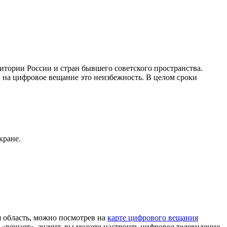
тории России и стран бывшего советского пространства.
 на цифровое вещание это неизбежность. В целом сроки
кране.
 область, можно посмотрев на
карте цифрового вещания
«вещает», значит, вы можете настроить цифровое телевидение