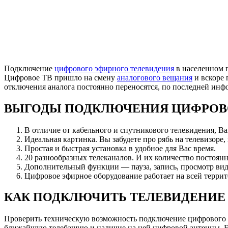
Подключение
цифрового эфирного телевидения
в населенном п
Цифровое ТВ пришло на смену
аналогового вещания
и вскоре 
отключения аналога постоянно переносятся, по последней ин
ВЫГОДЫ ПОДКЛЮЧЕНИЯ ЦИФРОВ
В отличие от кабельного и спутникового телевидения, В
Идеальная картинка. Вы забудете про рябь на телевизоре,
Простая и быстрая установка в удобное для Вас время.
20 разнообразных телеканалов. И их количество постоянн
Дополнительный функции — пауза, запись, просмотр вид
Цифровое эфирное оборудование работает на всей террит
КАК ПОДКЛЮЧИТЬ ТЕЛЕВИДЕНИЕ 
Проверить техническую возможность подключение цифрового 
ближайшую телебашню и наличие на ней цифровой антенны. Есл